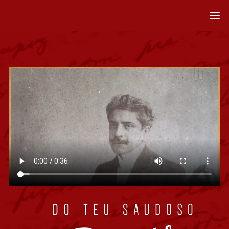
Página inicial
Minha Querida Miloquinha
Lembrança a todos
A bordo do República
Em viagens pelo mundo
Tempos de guerra
Escreva uma carta
Créditos